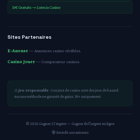
15€ Gratuits → Lutecia Casino
Sites Partenaires
E-Anonse
— Annonces casino vérifiées.
Casino Jouer
— Comparateur casinos.
⚠️
Jeu responsable :
Les jeux de casino sont des jeux de hasard.
Aucune méthode ne garantit de gains. 18+ uniquement.
© 2026 Gagner 2 l'Argent — Gagner de l\'argent en ligne
🔞 Interdit aux mineurs